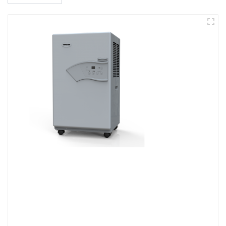
kompaktné
profesionálne odvlhčovače
vzduchu
majú možnosť nepretržitej prevádzky,
majú
odolné kovové kryty
, takže sú vhodné
pre širšie využitie, napr. na stavbách a sú
vhodné
aj pre požičovne.
Majú zabudovaný
vlhkomer a vzduchový
filter
.