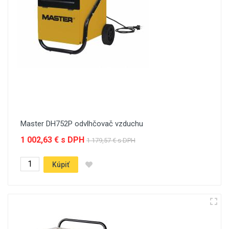
Master DH752P odvlhčovač vzduchu
1 002,63 € s DPH
1 179,57 € s DPH
Kúpiť