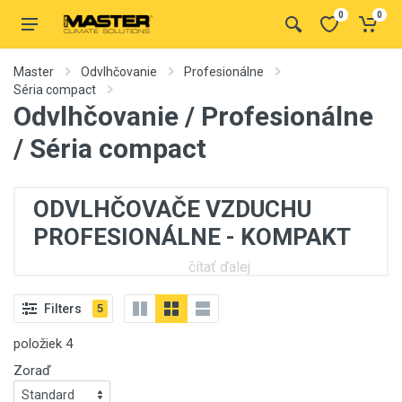
0
0
Master
Odvlhčovanie
Profesionálne
Séria compact
Odvlhčovanie / Profesionálne
/ Séria compact
ODVLHČOVAČE VZDUCHU
PROFESIONÁLNE - KOMPAKT
čítať ďalej
Filters
5
Tieto
položiek
4
Zoraď