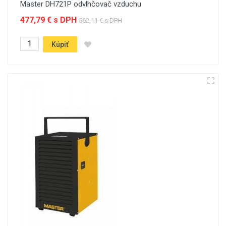
Master DH721P odvlhčovač vzduchu
477,79 € s DPH
562,11 € s DPH
Kúpiť