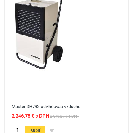
Master DH792 odvlhčovač vzduchu
2 246,78 € s DPH
2 643,27 € s DPH
Kúpiť