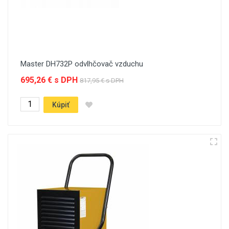
Master DH732P odvlhčovač vzduchu
695,26 € s DPH
817,95 € s DPH
Kúpiť