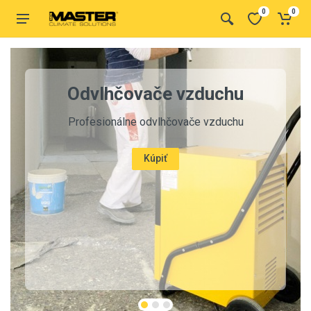
0
0
dvlhčovače vzduchu
fesionálne odvlhčovače vzduchu
Kúpiť