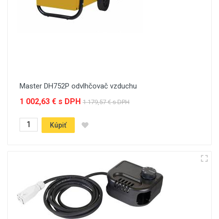
Master DH752P odvlhčovač vzduchu
1 002,63 € s DPH
1 179,57 € s DPH
Kúpiť