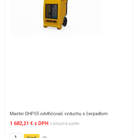
Master DHP55 odvlhčovač vzduchu s čerpadlom
1 682,21 € s DPH
1 979,07 € s DPH
Kúpiť