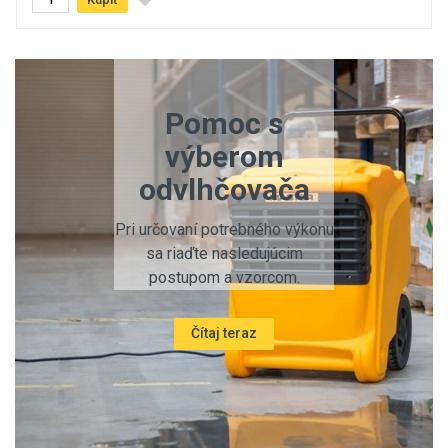
Pomoc s
výberom
odvlhčovača
Pri určovaní potrebného výkonu
sa riaďte nasledujúcim
postupom a vzorcom.
Čítaj teraz