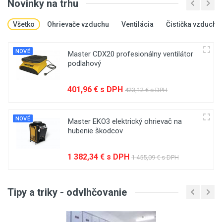
Novinky na trhu
Všetko
Ohrievače vzduchu
Ventilácia
Čistička vzduchu
NOVÉ
Master CDX20 profesionálny ventilátor
podlahový
401,96 € s DPH
423,12 € s DPH
NOVÉ
Master EKO3 elektrický ohrievač na
hubenie škodcov
1 382,34 € s DPH
1 455,09 € s DPH
Tipy a triky - odvlhčovanie