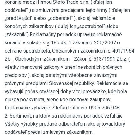
konanie medzi firmou Stefo Trade s.r.o. ( ďalej len,
dodávateľ“ ) a zmluvnými predajcami tejto firmy ( ďalej len
„predávajúci“ alebo „odberateľ“ ), ako aj reklamácie
konečných zákazníkov ( ďalej len „spotrebiteľ“ alebo
„zákazník“).Reklamačný poriadok upravuje reklamačné
konanie v súlade s § 18 ods. 1 zákona č. 250/2007 o
ochrane spotrebiteľa, Občianskym zákonníkom č. 401/1964
Zb. , Obchodným zákonníkom - Zákon č. 513/1991 Zb.z. (
všetky menované zákony v znení neskorších právnych
predpisov ), ako aj ostatnými všeobecne záväznými
právnymi predpismi Slovenskej republiky. Reklamácie sa
vybavujú počas otváracej doby v tej prevádzke, kde bola
služba poskytnutá, alebo kde bol tovar zakúpený.
Reklamácie vybavuje: Štefan Palčovič, 0905 796 048
2. Sortiment, na ktorý sa reklamačný poriadok vzťahuje
Všetky výrobky predané odberateľom ako aj tovar, ktorý
dodávateľ predal zmluvným zákazníkom.