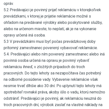
opráv.
5.2 Predávajúci je povinný prijať reklamáciu v ktorejkoľvek
prevádzkarni, v ktorej je prijatie reklamácie možné s
ohľadom na predávané výrobky alebo poskytované služby,
alebo na určenom mieste; to neplatí, ak je na vykonanie
opravy určená iná osoba.
5.3 V prevádzkárni musí byť počas prevádzkovej doby
prítomný zamestnanec poverený vybavovať reklamácie.
5.4. Predávajúci alebo ním poverený zamestnanec alebo iná
povinná osoba určená na opravu je povinný vybaviť
reklamáciu ihneď, v zložitých prípadoch do troch
pracovných. Do tejto lehoty sa nezapočítava čas potrebný
na odborné posúdenie vady. Vybavenie reklamácie však
nesmie trvať dlhšie ako 30 dní. Po uplynutí tejto lehoty má
spotrebiteľ rovnaké práva, akoby išlo o vadu, ktorú nemožno
odstrániť. Predávajúci je povinný, ak reklamáciu neuzná do
troch pracovných dní, výrobok zaslať na vlastné náklady na