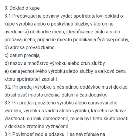
3. Doklad o kúpe
3.1 Predávajúci je povinný vydať spotrebiteľovi doklad o
kúpe výrobku alebo o poskytnutí služby, v ktorom je
uvedené: a) obchodné meno, identifikačné číslo a sídlo
predávajúceho, prípadne miesto podnikania fyzickej osoby,
b) adresa prevádzkarne,
c) dátum predaja,
d) názov a množstvo výrobku alebo druh služby,
e) cena jednotlivého výrobku alebo služby a celková cena,
ktorú spotrebiteľ zaplatil.
3.2 Pri predaji výrobku s následnou dodávkou musí doklad
obsahovať miesto určenia, dátum a čas dodávky.
3.3 Pri predaji použitého výrobku alebo upravovaného
výrobku, výrobku s vadou alebo výrobku, ktorého úžitkové
vlastnosti sú inak obmedzené, musia byť tieto skutočnosti
v doklade zreteľne vyznačené.
3.4 Povinnosť podľa odseku 1 sa nevzťahuje na