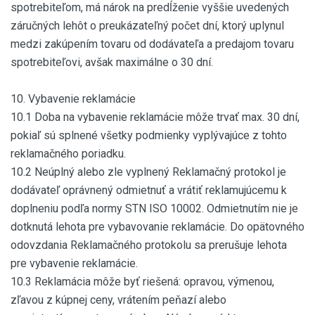
spotrebiteľom, má nárok na predĺženie vyššie uvedených
záručných lehôt o preukázateľný počet dní, ktorý uplynul
medzi zakúpením tovaru od dodávateľa a predajom tovaru
spotrebiteľovi, avšak maximálne o 30 dní.
10. Vybavenie reklamácie
10.1 Doba na vybavenie reklamácie môže trvať max. 30 dní,
pokiaľ sú splnené všetky podmienky vyplývajúce z tohto
reklamačného poriadku.
10.2 Neúplný alebo zle vyplnený Reklamačný protokol je
dodávateľ oprávnený odmietnuť a vrátiť reklamujúcemu k
doplneniu podľa normy STN ISO 10002. Odmietnutím nie je
dotknutá lehota pre vybavovanie reklamácie. Do opätovného
odovzdania Reklamačného protokolu sa prerušuje lehota
pre vybavenie reklamácie.
10.3 Reklamácia môže byť riešená: opravou, výmenou,
zľavou z kúpnej ceny, vrátením peňazí alebo