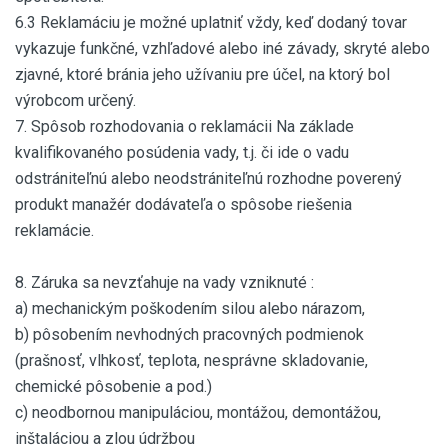
6.3 Reklamáciu je možné uplatniť vždy, keď dodaný tovar
vykazuje funkčné, vzhľadové alebo iné závady, skryté alebo
zjavné, ktoré bránia jeho užívaniu pre účel, na ktorý bol
výrobcom určený.
7. Spôsob rozhodovania o reklamácii Na základe
kvalifikovaného posúdenia vady, t.j. či ide o vadu
odstrániteľnú alebo neodstrániteľnú rozhodne poverený
produkt manažér dodávateľa o spôsobe riešenia
reklamácie.
8. Záruka sa nevzťahuje na vady vzniknuté :
a) mechanickým poškodením silou alebo nárazom,
b) pôsobením nevhodných pracovných podmienok
(prašnosť, vlhkosť, teplota, nesprávne skladovanie,
chemické pôsobenie a pod.)
c) neodbornou manipuláciou, montážou, demontážou,
inštaláciou a zlou údržbou