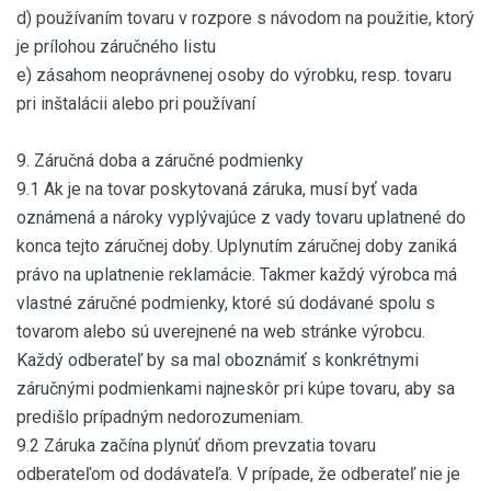
d) používaním tovaru v rozpore s návodom na použitie, ktorý
je prílohou záručného listu
e) zásahom neoprávnenej osoby do výrobku, resp. tovaru
pri inštalácii alebo pri používaní
9. Záručná doba a záručné podmienky
9.1 Ak je na tovar poskytovaná záruka, musí byť vada
oznámená a nároky vyplývajúce z vady tovaru uplatnené do
konca tejto záručnej doby. Uplynutím záručnej doby zaniká
právo na uplatnenie reklamácie. Takmer každý výrobca má
vlastné záručné podmienky, ktoré sú dodávané spolu s
tovarom alebo sú uverejnené na web stránke výrobcu.
Každý odberateľ by sa mal oboznámiť s konkrétnymi
záručnými podmienkami najneskôr pri kúpe tovaru, aby sa
predišlo prípadným nedorozumeniam.
9.2 Záruka začína plynúť dňom prevzatia tovaru
odberateľom od dodávateľa. V prípade, že odberateľ nie je