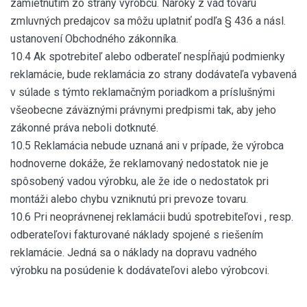
zamietnutím zo strany výrobcu. Nároky z vád tovaru
zmluvných predajcov sa môžu uplatniť podľa § 436 a násl.
ustanovení Obchodného zákonníka.
10.4 Ak spotrebiteľ alebo odberateľ nespĺňajú podmienky
reklamácie, bude reklamácia zo strany dodávateľa vybavená
v súlade s týmto reklamačným poriadkom a príslušnými
všeobecne záväznými právnymi predpismi tak, aby jeho
zákonné práva neboli dotknuté.
10.5 Reklamácia nebude uznaná ani v prípade, že výrobca
hodnoverne dokáže, že reklamovaný nedostatok nie je
spôsobený vadou výrobku, ale že ide o nedostatok pri
montáži alebo chybu vzniknutú pri prevoze tovaru.
10.6 Pri neoprávnenej reklamácii budú spotrebiteľovi , resp.
odberateľovi fakturované náklady spojené s riešením
reklamácie. Jedná sa o náklady na dopravu vadného
výrobku na posúdenie k dodávateľovi alebo výrobcovi.