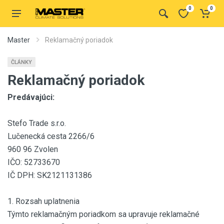
0
0
Master
Reklamačný poriadok
ČLÁNKY
Reklamačný poriadok
Predávajúci:
Stefo Trade s.r.o.
Lučenecká cesta 2266/6
960 96 Zvolen
IČO: 52733670
IČ DPH: SK2121131386
1. Rozsah uplatnenia
Týmto reklamačným poriadkom sa upravuje reklamačné