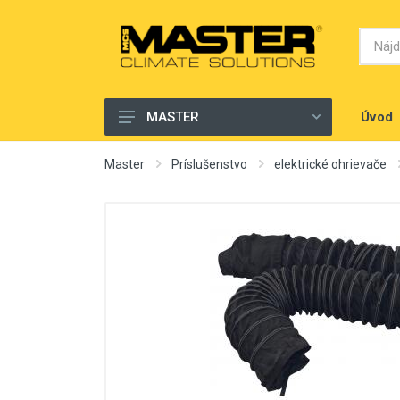
Úvod
MASTER
Ohrievače vzduchu
Master
Príslušenstvo
elektrické ohrievače
Odvlhčovanie
Ventilácia
Čistička vzduchu
Klimatizácia
Príslušenstvo