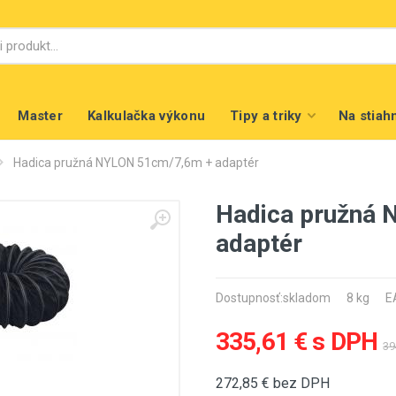
Master
Kalkulačka výkonu
Tipy a triky
Na stiah
Hadica pružná NYLON 51cm/7,6m + adaptér
Hadica pružná
adaptér
Dostupnosť:
skladom
8 kg
E
335,61 € s DPH
39
272,85
€ bez DPH