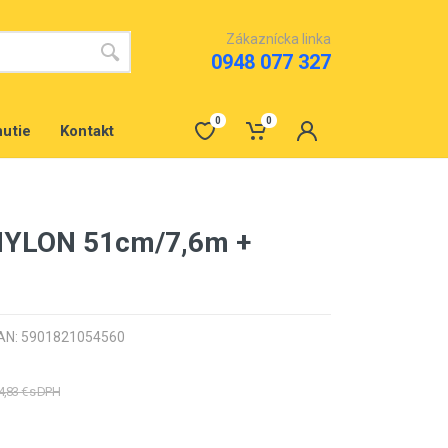
Zákaznícka linka
0948 077 327
0
0
nutie
Kontakt
 NYLON 51cm/7,6m +
AN: 5901821054560
4,83 € s DPH