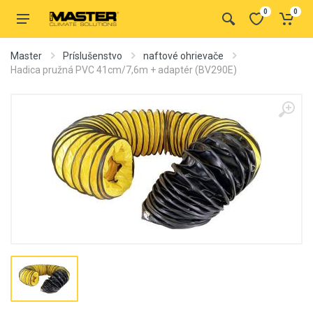
0
0
Master
Príslušenstvo
naftové ohrievače
Hadica pružná PVC 41cm/7,6m + adaptér (BV290E)