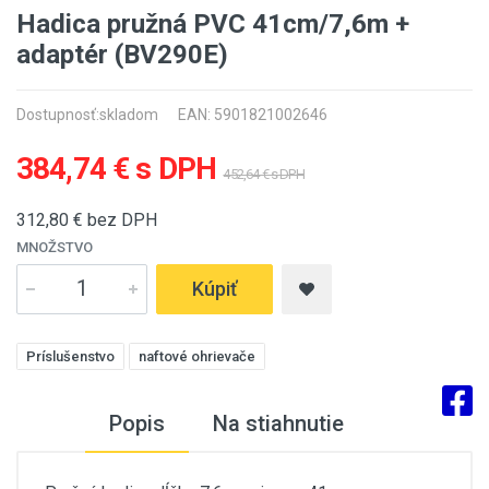
Hadica pružná PVC 41cm/7,6m +
adaptér (BV290E)
Dostupnosť:
skladom
EAN: 5901821002646
384,74 € s DPH
452,64 € s DPH
312,80
€ bez DPH
MNOŽSTVO
Kúpiť
Príslušenstvo
naftové ohrievače
Popis
Na stiahnutie