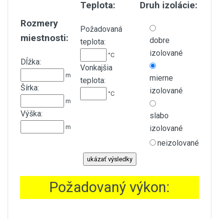
Teplota:
Druh izolácie:
Rozmery
Požadovaná
miestnosti:
dobre
teplota:
izolované
°C
Dĺžka:
Vonkajšia
m
mierne
teplota:
Šírka:
izolované
°C
m
Výška:
slabo
m
izolované
neizolované
Požadovaný výkon: