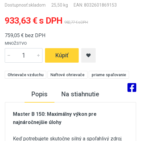
Dostupnosť:
skladom
25,50 kg
EAN: 8032601869153
933,63 € s DPH
982,77 € s DPH
759,05
€ bez DPH
MNOŽSTVO
Kúpiť
Ohrievače vzduchu
Naftové ohrievače
priame spaľovanie
Popis
Na stiahnutie
Master B 150: Maximálny výkon pre
najnáročnejšie úlohy
Keď potrebujete skutočne silný a spoľahlivý zdroj