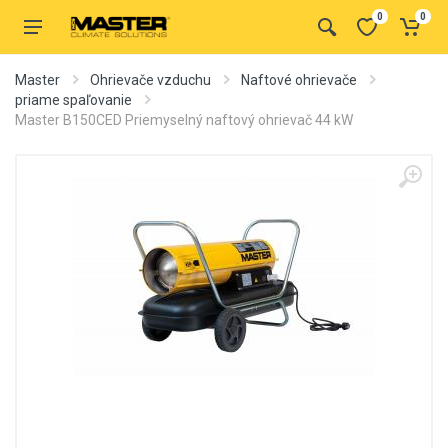
0
0
Master
Ohrievače vzduchu
Naftové ohrievače
priame spaľovanie
Master B150CED Priemyselný naftový ohrievač 44 kW