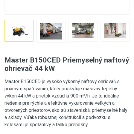
Master B150CED Priemyselný naftový
ohrievač 44 kW
Master B150CED je vysoko výkonný naftový ohrievač s
priamym spaľovaním, ktorý poskytuje masívny tepelný
výkon 44 kW a prietok vzduchu 900 m³/h. Je to ideálne
riešenie pre rýchle a efektívne vykurovanie veľkých a
otvorených priestorov, ako sú staveniská, priemyselné haly
a sklady. Vďaka robustnej konštrukcii a podvozku s
kolesami je spoľahlivý a ľahko prenosný.