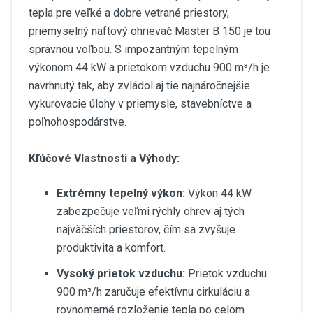
tepla pre veľké a dobre vetrané priestory,
priemyselný naftový ohrievač Master B 150 je tou
správnou voľbou. S impozantným tepelným
výkonom 44 kW a prietokom vzduchu 900 m³/h je
navrhnutý tak, aby zvládol aj tie najnáročnejšie
vykurovacie úlohy v priemysle, stavebníctve a
poľnohospodárstve.
Kľúčové Vlastnosti a Výhody:
Extrémny tepelný výkon:
Výkon 44 kW
zabezpečuje veľmi rýchly ohrev aj tých
najväčších priestorov, čím sa zvyšuje
produktivita a komfort.
Vysoký prietok vzduchu:
Prietok vzduchu
900 m³/h zaručuje efektívnu cirkuláciu a
rovnomerné rozloženie tepla po celom