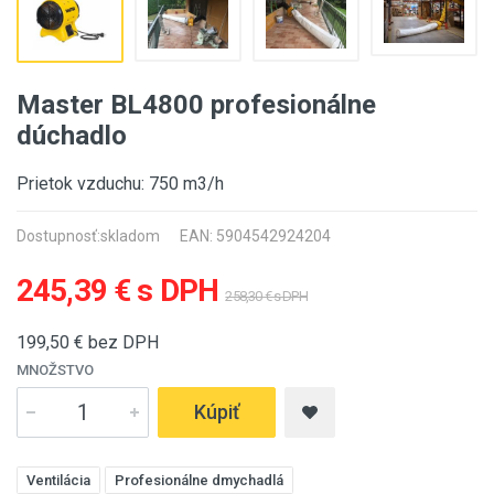
Master BL4800 profesionálne
dúchadlo
Prietok vzduchu: 750 m3/h
Dostupnosť:
skladom
EAN: 5904542924204
245,39 € s DPH
258,30 € s DPH
199,50
€ bez DPH
MNOŽSTVO
Kúpiť
Ventilácia
Profesionálne dmychadlá