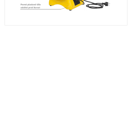
bl4800-technicky-lis t.pdf
navod-k-obsluze-vent ilator-
bl4800-6800-8 800-cz-sk.pdf