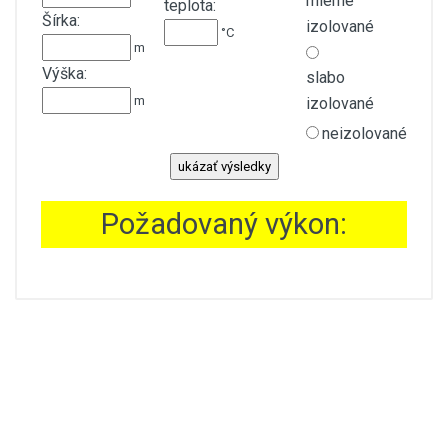
mierne
teplota:
Šírka:
izolované
°C
m
Výška:
slabo
m
izolované
neizolované
Požadovaný výkon: