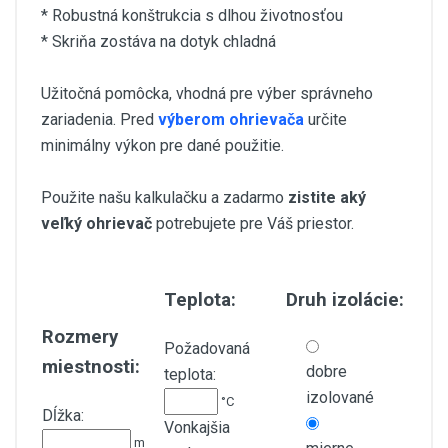
* Robustná konštrukcia s dlhou životnosťou
* Skriňa zostáva na dotyk chladná
Užitočná pomôcka, vhodná pre výber správneho
zariadenia. Pred
výberom ohrievača
určite
minimálny výkon pre dané použitie.
Použite našu kalkulačku a zadarmo
zistite aký
veľký ohrievač
potrebujete pre Váš priestor.
Teplota:
Druh izolácie:
Rozmery
Požadovaná
miestnosti:
dobre
teplota:
izolované
°C
Dĺžka:
Vonkajšia
m