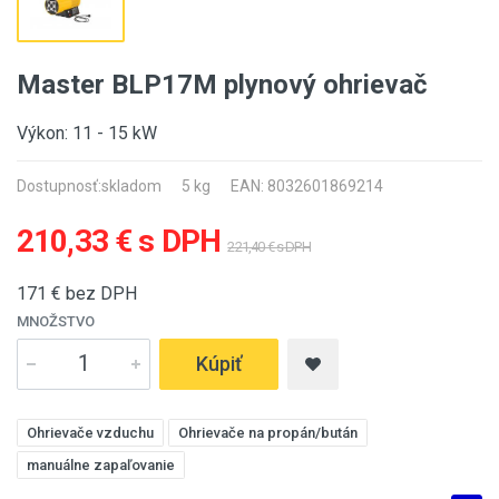
Master BLP17M plynový ohrievač
Výkon: 11 - 15 kW
Dostupnosť:
skladom
5 kg
EAN: 8032601869214
210,33 € s DPH
221,40 € s DPH
171
€ bez DPH
MNOŽSTVO
Kúpiť
Ohrievače vzduchu
Ohrievače na propán/bután
manuálne zapaľovanie