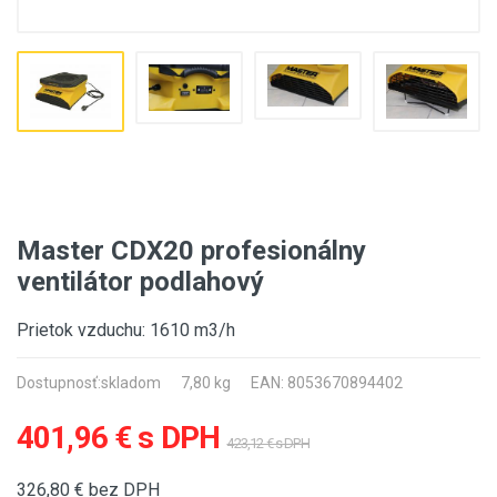
Master CDX20 profesionálny
ventilátor podlahový
Prietok vzduchu: 1610 m3/h
Dostupnosť:
skladom
7,80 kg
EAN: 8053670894402
401,96 € s DPH
423,12 € s DPH
326,80
€ bez DPH