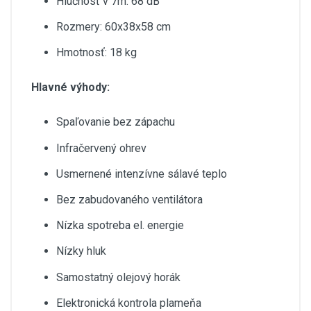
Hlučnosť v 7m: 68 dB
Rozmery: 60x38x58 cm
Hmotnosť: 18 kg
Hlavné výhody:
Spaľovanie bez zápachu
Infračervený ohrev
Usmernené intenzívne sálavé teplo
Bez zabudovaného ventilátora
Nízka spotreba el. energie
Nízky hluk
Samostatný olejový horák
Elektronická kontrola plameňa