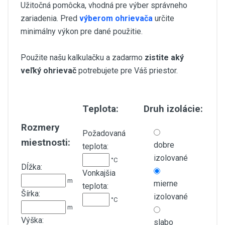
Užitočná pomôcka, vhodná pre výber správneho
zariadenia. Pred
výberom ohrievača
určite
minimálny výkon pre dané použitie.
Použite našu kalkulačku a zadarmo
zistite aký
veľký ohrievač
potrebujete pre Váš priestor.
Teplota:
Druh izolácie:
Rozmery
Požadovaná
miestnosti:
dobre
teplota:
izolované
°C
Dĺžka:
Vonkajšia
m
mierne
teplota:
Šírka:
izolované
°C
m
Výška:
slabo