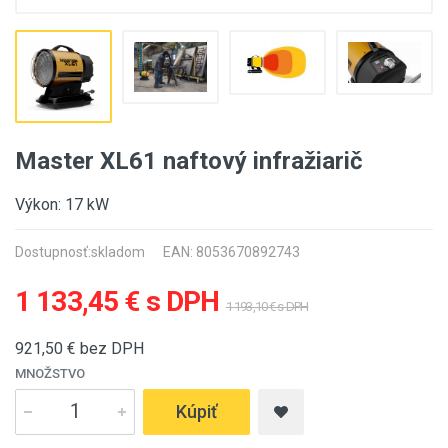
Master XL61 naftový infražiarič
Výkon: 17 kW
Dostupnosť:
skladom
EAN: 8053670892743
1 133,45 € s DPH
1 193,10 € s DPH
921,50
€ bez DPH
MNOŽSTVO
Kúpiť