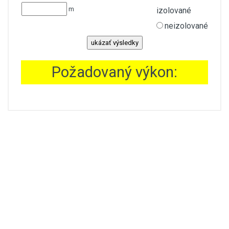
m
izolované
neizolované
Požadovaný výkon: