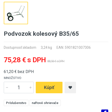
Podvozok kolesový B35/65
Dostupnosť:
skladom
3,24 kg
EAN: 5901821007306
75,28 € s DPH
88,56 € s DPH
61,20
€ bez DPH
MNOŽSTVO
Kúpiť
Príslušenstvo
naftové ohrievače