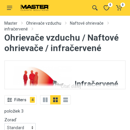
0
0
Master
Ohrievače vzduchu
Naftové ohrievače
infračervené
Ohrievače vzduchu / Naftové
ohrievače / infračervené
Infračervené
čítať ďalej
naftové
Filters
ohrievače Master
4
položiek
3
Zoraď
dodávajú teplo rýchlo a priamo na také miesto, kde je