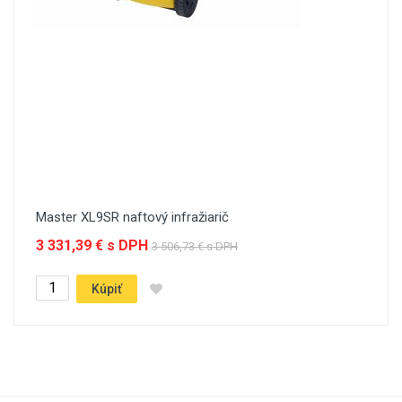
Master XL9SR naftový infražiarič
3 331,39 € s DPH
3 506,73 € s DPH
Kúpiť