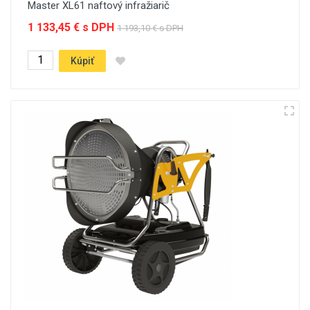
Master XL61 naftový infražiarič
1 133,45 € s DPH
1 193,10 € s DPH
Kúpiť