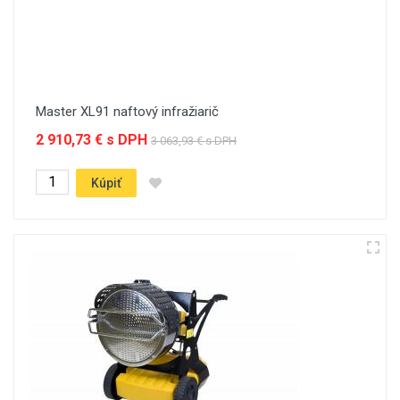
Master XL91 naftový infražiarič
2 910,73 € s DPH
3 063,93 € s DPH
Kúpiť