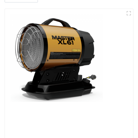
to potrebné, bez akéhokoľvek pohybu vzduchu,
podobne ako slnko. Infračervené žiarenie prúdi rovno,
na rozdiel od ohriateho vzduchu, ktorý prúdi hore.
Sú ideálne na bezprašné sušenie farieb a omietkach
na stenách, rozmrazovanie strojov alebo potrubí,
alebo vykurovanie pracovných priestorov.
Pre dosiahnutie rovnakého výsledku kúrenia je
potrebné menej energie.